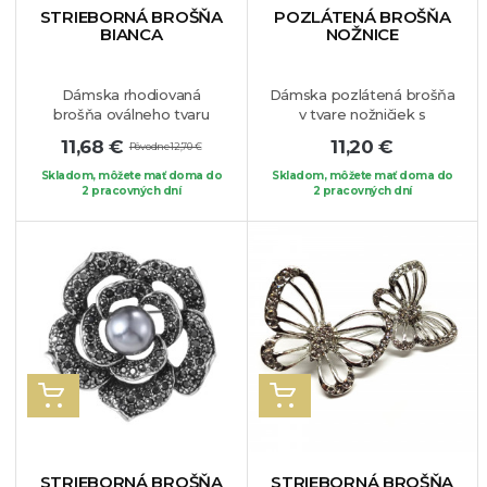
STRIEBORNÁ BROŠŇA
POZLÁTENÁ BROŠŇA
BIANCA
NOŽNICE
Dámska rhodiovaná
Dámska pozlátená brošňa
brošňa oválneho tvaru
v tvare nožničiek s
zdobená tmavosivými
hrebeňom. Túto brošňu
11,68 €
11,20 €
Pôvodne 12,70 €
krištáľmi. Dominantou je
asi najviac ocenia šikovné
syntetická sivá
kaderníčky, ktoré ich
Skladom, môžete mať doma do
Skladom, môžete mať doma do
perla.
2 pracovných dní
Tento jedinečný
práca napĺňa a baví.
2 pracovných dní
kúsok musíte mať,
môžete si ju pripnúť na
šaty, blúzku, či sveter.
VLOŽIŤ DO KOŠÍKA
VLOŽIŤ DO KOŠÍKA
STRIEBORNÁ BROŠŇA
STRIEBORNÁ BROŠŇA