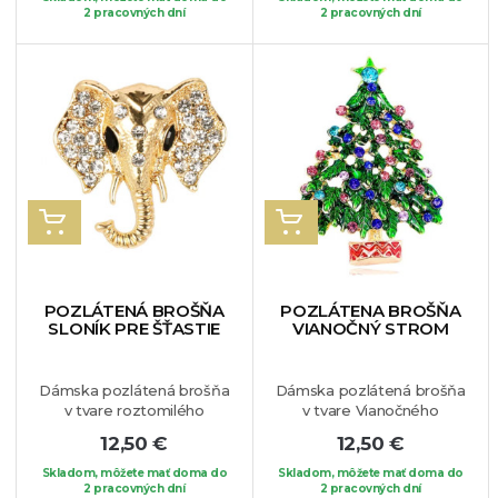
môžete si ju pripnúť na
2 pracovných dní
Brošňa je vhodná na
2 pracovných dní
Vaše obľúbené sako,
blúzku, sako alebo na Váš
blúzku, sveter alebo
obľúbený kúsok oblečenia.
jednoducho na Váš
obľúbený kúsok oblečenia.
VLOŽIŤ DO KOŠÍKA
VLOŽIŤ DO KOŠÍKA
POZLÁTENÁ BROŠŇA
POZLÁTENA BROŠŇA
SLONÍK PRE ŠŤASTIE
VIANOČNÝ STROM
Dámska pozlátená brošňa
Dámska pozlátená brošňa
v tvare roztomilého
v tvare Vianočného
sloníka pre šťastie.
Brošňa
stromčeka. Brošňu zdobia
12,50 €
12,50 €
je vhodná na blúzku, sako
farebné krištáliky. Vianoce
alebo na Váš obľúbený
patria medzi najkrajšie
Skladom, môžete mať doma do
Skladom, môžete mať doma do
kúsok oblečenia.
2 pracovných dní
sviatky v roku, preto by
2 pracovných dní