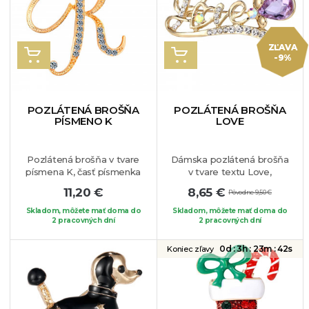
ZĽAVA
VLOŽIŤ DO KOŠÍKA
VLOŽIŤ DO KOŠÍKA
-9%
POZLÁTENÁ BROŠŇA
POZLÁTENÁ BROŠŇA
PÍSMENO K
LOVE
Pozlátená brošňa v tvare
Dámska pozlátená brošňa
písmena K, časť písmenka
v tvare textu Love,
je zdobená bielymi
dominantný je ligotavý
11,20 €
8,65 €
Pôvodne 9,50 €
krištálikmi. Brošňa je
fialový krištáľ. Môžete ním
vhodná pre dámy, ktorých
obdarovať milovanú
Skladom, môžete mať doma do
Skladom, môžete mať doma do
krstné meno sa začína
2 pracovných dní
osobu, ktorej týmto
2 pracovných dní
týmto písmenom,
krásnym šperkom určite
prípadne ho môžu takejto
urobíte radosť. Pripnúť si
0d :
3h :
23m :
41s
Koniec zľavy
osobe aj darovať.
ho môžete na Váš
Jedinečný elegantný
obľúbený kúsok oblečenia.
kúsok, ktorý dokonale
vynikne na Vašom
obľúbenom oblečení.