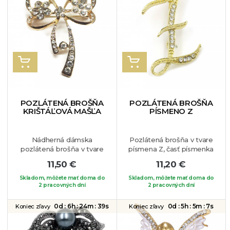
VLOŽIŤ DO KOŠÍKA
VLOŽIŤ DO KOŠÍKA
POZLÁTENÁ BROŠŇA
POZLÁTENÁ BROŠŇA
KRIŠTÁĽOVÁ MAŠĽA
PÍSMENO Z
Nádherná dámska
Pozlátená brošňa v tvare
pozlátená brošňa v tvare
písmena Z, časť písmenka
rozkošnej mašličky.
je zdobená bielymi
11,50 €
11,20 €
Zdobia ju biele ligotavé
krištálikmi. Brošňa je
krištáliky. Brošňa je
vhodná pre dámy, ktorých
Skladom, môžete mať doma do
Skladom, môžete mať doma do
vhodná na blúzku, sako
2 pracovných dní
krstné meno sa začína
2 pracovných dní
alebo na Váš obľúbený
týmto písmenom,
kúsok oblečenia
prípadne ho môžu takejto
0d :
6h :
24m :
38s
0d :
5h :
5m :
6s
Koniec zľavy
Koniec zľavy
osobe aj darovať.
Jedinečný elegantný