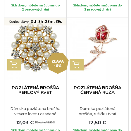
krištáľu. Nádherný šperk,
"vlnky", ktoré sú tiež
Skladom, môžete mať doma do
Skladom, môžete mať doma do
ktorý Vás rozžiari, vhodný
2 pracovných dní
ozdobené čírymi
2 pracovných dní
je na kabát, sako, blúzku,
krištáľmi.
Brošňa je
či Váš obľúbený kúsok
vhodná na blúzku, sako
0d :
3h :
23m :
38s
Koniec zľavy
oblečenia.
alebo na Váš obľúbený
kúsok oblečenia.
ZĽAVA
VLOŽIŤ DO KOŠÍKA
VLOŽIŤ DO KOŠÍKA
-6%
POZLÁTENÁ BROŠŇA
POZLÁTENÁ BROŠŇA
PERLOVÝ KVET
ČERVENÁ RUŽA
Dámska pozlátená brošňa
Dámska pozlátená
v tvare kvetu osadená
brošňa, ružičku tvorí
bielymi perličkami a
krásny červený krištáľ a
12,03 €
12,50 €
Pôvodne 12,80 €
krištálikmi. Tento šperk
lístky, ktoré sú osadené
zaručene oživí Váš outfit,
drobnými krištálikmi.
Skladom, môžete mať doma do
Skladom, môžete mať doma do