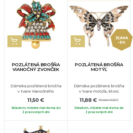
môžete pripnúť na Váš
osobe aj darovať.
obľúbený kúsok oblečenia.
Jedinečný elegantný
kúsok, ktorý dokonale
vynikne na Vašom
obľúbenom oblečení.
ZĽAVA
VLOŽIŤ DO KOŠÍKA
VLOŽIŤ DO KOŠÍKA
-5%
POZLÁTENÁ BROŠŇA
POZLÁTENÁ BROŠŇA
VIANOČNÝ ZVONČEK
MOTÝĽ
Dámska pozlátená brošňa
Dámska pozlátená brošňa
v tvare Vianočného
v tvare motýľa, ktorú
zvončeka. Brošňu
zdobia drobné biele
11,50 €
11,88 €
Pôvodne 12,50 €
zdobia červené, zelené a
krištáliky. Elegantný a
biele krištáliky. Vianoce
jedinečný kúsok, ktorý si
Skladom, môžete mať doma do
Skladom, môžete mať doma do
patria medzi najkrajšie
2 pracovných dní
isto zamilujete.
2 pracovných dní
Brošňu si
sviatky v roku, preto by
môžete pripnúť na Vaše
vám tento jedinečný šperk
obľúbené sako, blúzku, či
rozhodne nemal chýbať a
sveter.