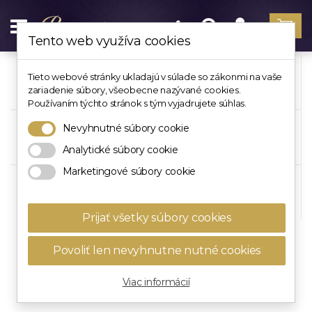
Tento web využíva cookies
BROŠNE
STRIEBORNÉ
ZLATÉ
Tieto webové stránky ukladajú v súlade so zákonmi na vaše
zariadenie súbory, všeobecne nazývané cookies.
NA ŠATY
BROŠNE
BROŠNE
Používaním týchto stránok s tým vyjadrujete súhlas.
Nevyhnutné súbory cookie
DÁMSKE
BROŠNE SASHE
LUXUSNÉ
BROŠNE
A SKVOST
BROŠNE
Analytické súbory cookie
Marketingové súbory cookie
LACNÉ BROŠNE
ZVIERACIE
HANDMADE
VÝPREDAJ
BROŠNE
BROŠNE
Prijať všetky súbory cookies
Povoliť len nevyhnutne nutné cookies
BROŠNE ZA NAJLEPŠIE CENY
Viac informácií