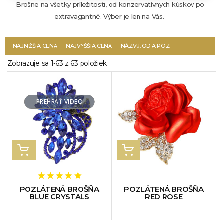
Brošne na všetky príležitosti, od konzervatívnych kúskov po
extravagantné. Výber je len na Vás.
NAJNIŽŠIA CENA
NAJVYŠŠIA CENA
NÁZVU: OD A PO Z
Zobrazuje sa 1-63 z 63 položiek
PREHRAŤ VIDEO
VLOŽIŤ DO KOŠÍKA
VLOŽIŤ DO KOŠÍKA
POZLÁTENÁ BROŠŇA
POZLÁTENÁ BROŠŇA
BLUE CRYSTALS
RED ROSE