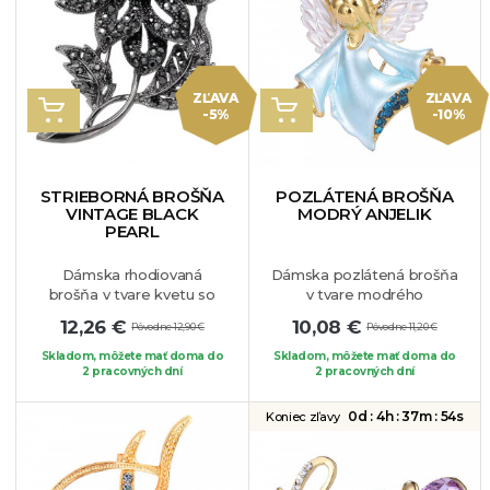
kúsok, ktorý dokonale
vynikne na Vašom
obľúbenom oblečení.
ZĽAVA
ZĽAVA
VLOŽIŤ DO KOŠÍKA
VLOŽIŤ DO KOŠÍKA
-5%
-10%
STRIEBORNÁ BROŠŇA
POZLÁTENÁ BROŠŇA
VINTAGE BLACK
MODRÝ ANJELIK
PEARL
Dámska rhodiovaná
Dámska pozlátená brošňa
brošňa v tvare kvetu so
v tvare modrého
sivou syntetickou
anjelika. Brošňa je naozaj
12,26 €
10,08 €
Pôvodne 12,90 €
Pôvodne 11,20 €
perlou. Brošňa je
nádherná. Šperk je
jedinečná a elegantná.
vhodný na blúzku, sako
Skladom, môžete mať doma do
Skladom, môžete mať doma do
Môžete si pripnúť na váš
2 pracovných dní
alebo váš obľúbený kúsok
2 pracovných dní
obľúbený kúsok oblečenia.
oblečenia.
0d :
4h :
37m :
53s
Koniec zľavy