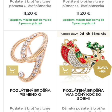
Pozlátená brošňa v tvare
Pozlátená brošňa v tvare
písmena O, časť písmenka
písmena S, časť písmenka
je zdobená bielymi
je zdobená bielymi
11,20 €
11,20 €
krištálikmi. Brošňa je
krištálikmi. Brošňa je
vhodná pre dámy, ktorých
vhodná pre dámy, ktorých
Skladom, môžete mať doma do
Skladom, môžete mať doma do
krstné meno sa začína
2 pracovných dní
krstné meno sa začína
2 pracovných dní
týmto písmenom,
týmto písmenom,
prípadne ho môžu takejto
prípadne ho môžu takejto
0d :
4h :
58m :
44s
Koniec zľavy
osobe aj darovať.
osobe aj darovať.
Jedinečný elegantný
Jedinečný elegantný
kúsok, ktorý dokonale
kúsok, ktorý dokonale
vynikne na Vašom
vynikne na Vašom
obľúbenom oblečení.
obľúbenom oblečení.
ZĽAVA
VLOŽIŤ DO KOŠÍKA
VLOŽIŤ DO KOŠÍKA
-8%
POZLÁTENÁ BROŠŇA
POZLÁTENÁ BROŠŇA
PÍSMENO G
VIANOČNÝ KOČ SO
SOBMI
Pozlátená brošňa v tvare
Dámska pozlátená brošňa