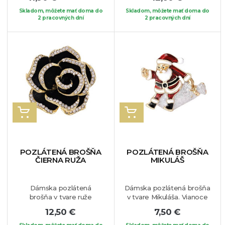
kvietočkov. Veľmi
jedinečná. Výrazné
elegantný šperk vhodný
krištáliky dodávajú brošni
Skladom, môžete mať doma do
Skladom, môžete mať doma do
na akúkoľvek príležitosť.
2 pracovných dní
eleganciu a vznešenosť.
2 pracovných dní
Pripnúť si ju môžete na
Môžete si ju pripnúť na Váš
Váš obľúbený kúsok
obľúbený kúsok oblečenia.
oblečenia.
VLOŽIŤ DO KOŠÍKA
VLOŽIŤ DO KOŠÍKA
POZLÁTENÁ BROŠŇA
POZLÁTENÁ BROŠŇA
ČIERNA RUŽA
MIKULÁŠ
Dámska pozlátená
Dámska pozlátená brošňa
brošňa v tvare ruže
v tvare Mikuláša. Vianoce
zdobená bielymi
patria medzi najkrajšie
12,50 €
7,50 €
krištálikmi. Tento
sviatky v roku, preto by
nádherný kúsok si určite
vám tento jedinečný šperk