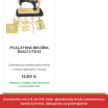
taktiež ním môžete
obdarovať milujúcu osobu.
Môžete si ho pripnúť na
obľúbené sako, šaty či
blúzku.
VLOŽIŤ DO KOŠÍKA
POZLÁTENÁ BROŠŇA
ŠIJACÍ STROJ
Dámska pozlátená brošňa
v tvare šijaceho stroja.
Brošňa je vhodná
12,80 €
napríklad aj ako darček
pre šikovné
Skladom, môžete mať doma do
krajčírky.
2 pracovných dní
Vhodná je na
sako, blúzku, či na vaše
obľúbené oblečenie.
NAJNIŽŠIA CENA
NAJVYŠŠIA CENA
NÁZVU: OD A PO Z
Dovolenka od 4.8. do 11.8. Vaše objednávky budú odoslané po
tomto termíne, ďakujeme za pochopenie
Zobrazuje sa 1-63 z 63 položiek