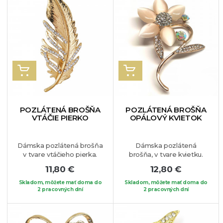
VLOŽIŤ DO KOŠÍKA
VLOŽIŤ DO KOŠÍKA
POZLÁTENÁ BROŠŇA
POZLÁTENÁ BROŠŇA
VTÁČIE PIERKO
OPÁLOVÝ KVIETOK
Dámska pozlátená brošňa
Dámska pozlátená
v tvare vtáčieho pierka.
brošňa, v tvare kvietku.
Vskutku elegantný a
Dominantou toho kvetu je
11,80 €
12,80 €
jedinečný šperk, ktorý sa
syntetický opál a drobné
stane Vašim obľúbeným
jemné krištáliky.
Veľmi
Skladom, môžete mať doma do
Skladom, môžete mať doma do
doplnkom.
2 pracovných dní
Môžete si ju
elegantný šperk vhodný
2 pracovných dní
pripnúť na Váš obľúbený
na akúkoľvek príležitosť.
kúsok oblečenia.