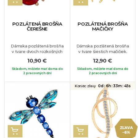
POZLÁTENÁ BROŠŇA
POZLÁTENÁ BROŠŇA
ČEREŠNE
MAČIČKY
Dámska pozlátená brošňa
Dámska pozlátená brošňa
v tvare dvoch rozkošných
v tvare šiestich mačičiek.
čerešničiek, ktoré si rýchlo
Nádherný šperk vhodný
10,90 €
12,90 €
zamilujete. S týmto
predovšetkým pre
nádherným kúskom
milovníčky mačiek ale
Skladom, môžete mať doma do
Skladom, môžete mať doma do
2 pracovných dní
budete
potešíte ňou aj svojich
2 pracovných dní
neodolateľná.
Brošňa je
blízkych unikátnym
vhodná na blúzku, sako
darčekom. Môžete si ju
0d :
6h :
33m :
44s
Koniec zľavy
alebo na Váš obľúbený
pripnúť na Váš obľúbený
kúsok oblečenia.
kúsok oblečenia.
ZĽAVA
VLOŽIŤ DO KOŠÍKA
VLOŽIŤ DO KOŠÍKA
-6%