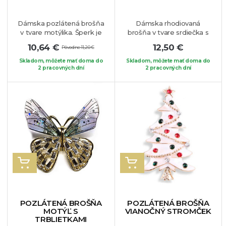
Dámska pozlátená brošňa
Dámska rhodiovaná
v tvare motýlika. Šperk je
brošňa v tvare srdiečka s
zdobený syntetickým
dominantnou bielou
10,64 €
12,50 €
Pôvodne 11,20 €
opálom, bielymi a
perlou. Romantický a
červenými krištálikmi.
elegantný šperk, ktorý si
Skladom, môžete mať doma do
Skladom, môžete mať doma do
Prekrásny kúsok, ktorý si
2 pracovných dní
zamilujete. Brošňu si
2 pracovných dní
isto zamilujete.
Brošňa je
môžete pripnúť na Vaše
vhodná na blúzku, sako
obľúbené sako, blúzku, či
alebo na Váš obľúbený
sveter.
kúsok oblečenia.
VLOŽIŤ DO KOŠÍKA
VLOŽIŤ DO KOŠÍKA
POZLÁTENÁ BROŠŇA
POZLÁTENÁ BROŠŇA
MOTÝĽ S
VIANOČNÝ STROMČEK
TRBLIETKAMI