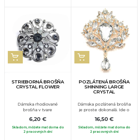
vhodný na blúzku, sako
vhodný na blúzku, sako
alebo len tak na Váš
alebo len tak na Váš
obľúbený kúsok oblečenia.
obľúbený kúsok oblečenia.
VLOŽIŤ DO KOŠÍKA
VLOŽIŤ DO KOŠÍKA
STRIEBORNÁ BROŠŇA
POZLÁTENÁ BROŠŇA
CRYSTAL FLOWER
SHINNING LARGE
CRYSTAL
Dámska rhodiované
Dámska pozlátená brošňa
brošňa v tvare
je proste dokonalá. Ide o
roztomilého kvietku s
exkluzívny kúsok, vďaka
6,20 €
16,50 €
krištálikmi. Brošňa je
ktorému sa stanete
vhodná na Vás obľúbený
neprehliadnuteľná a
Skladom, môžete mať doma do
Skladom, môžete mať doma do
kúsok oblečenia ale aj na
2 pracovných dní
neodolateľná. Vysoký lesk
2 pracovných dní
šatku, či čiapku.
krištáľu zaručí, že sa