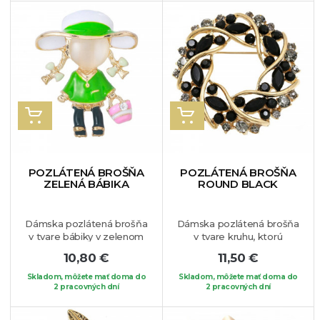
stanete sredobodom
pozornosti. Dokonalý
šperk, ktorý pristane
každej žene.
VLOŽIŤ DO KOŠÍKA
VLOŽIŤ DO KOŠÍKA
POZLÁTENÁ BROŠŇA
POZLÁTENÁ BROŠŇA
ZELENÁ BÁBIKA
ROUND BLACK
Dámska pozlátená brošňa
Dámska pozlátená brošňa
v tvare bábiky v zelenom
v tvare kruhu, ktorú
klobúku a kabátiku.
zdobia krištáli čiernej farby
10,80 €
11,50 €
Brošňa je v skutku
rôznych tvarov. Nádherný
rozkošná a určite si ju
šperk, ktorý je vhodný na
Skladom, môžete mať doma do
Skladom, môžete mať doma do
rýchlo zamilujete. Môžete
2 pracovných dní
vaše obľúbené sako,
2 pracovných dní
si ju pripnúť na Váš
sveter, či blúzku.
obľúbený kúsok oblečenia.