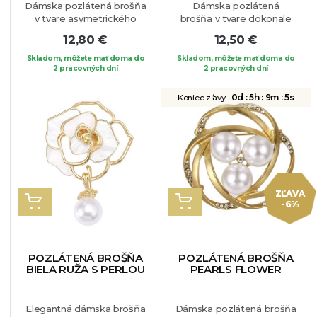
Dámska pozlátená brošňa
Dámska pozlátená
v tvare asymetrického
brošňa v tvare dokonale
kvetu zdobená
červenej ruže zdobená
12,80 €
12,50 €
tmavomodrými krištáľmi.
bielymi krištálikmi. Tento
Prenádherná brošňa,
nádherný kúsok si určite
Skladom, môžete mať doma do
Skladom, môžete mať doma do
ktorá zvýrazní Váš otfit a
2 pracovných dní
zamilujete a rýchlo sa
2 pracovných dní
budete
stane Vašim obľúbeným
neodolateľná.
Môžete si ju
módnym doplnkom.
0d :
5h :
9m :
4s
Koniec zľavy
pripnúť na Váš obľúbený
Šperk je vhodný na blúzku,
kúsok oblečenia.
sako alebo len tak na Váš
obľúbený kúsok oblečenia.
ZĽAVA
VLOŽIŤ DO KOŠÍKA
VLOŽIŤ DO KOŠÍKA
-6%
POZLÁTENÁ BROŠŇA
POZLÁTENÁ BROŠŇA
BIELA RUŽA S PERLOU
PEARLS FLOWER
Elegantná dámska brošňa
Dámska pozlátená brošňa