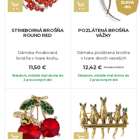
ZĽAVA
VLOŽIŤ DO KOŠÍKA
VLOŽIŤ DO KOŠÍKA
-8%
STRIEBORNÁ BROŠŇA
POZLÁTENÁ BROŠŇA
ROUND RED
VÁŽKY
Dámska rhodiovaná
Dámska pozlátená brošňa
brošňa v tvare kruhu,
v tvare dvoch veselých
ktorú zdobia
vážok, vytvárajú jedinečný
11,50 €
12,42 €
Pôvodne 13,50 €
krištáli červenej farby
a prenádherný šperk.
rôznych tvarov. Nádherný
Šperk zdobia číre krištáliky
Skladom, môžete mať doma do
Skladom, môžete mať doma do
šperk, ktorý je vhodný na
2 pracovných dní
a dominantná biela perla.
2 pracovných dní
vaše obľúbené sako,
Brošňu si môžete pripnúť
sveter, či blúzku.
na Váš obľúbený kúsok
oblečenia.
VLOŽIŤ DO KOŠÍKA
VLOŽIŤ DO KOŠÍKA