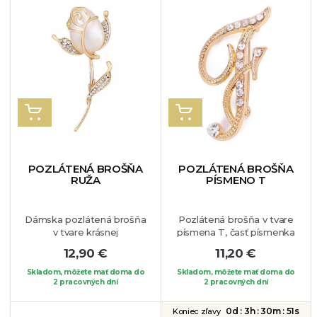
VLOŽIŤ DO KOŠÍKA
VLOŽIŤ DO KOŠÍKA
POZLÁTENÁ BROŠŇA
POZLÁTENÁ BROŠŇA
RUŽA
PÍSMENO T
Dámska pozlátená brošňa
Pozlátená brošňa v tvare
v tvare krásnej
písmena T, časť písmenka
romantickej ruže.
je zdobená bielymi
12,90 €
11,20 €
Kombinácia smotanového
krištálikmi. Brošňa je
opálu a bielych krištálikov
vhodná pre dámy, ktorých
Skladom, môžete mať doma do
Skladom, môžete mať doma do
vytvárajú spolu nádherný
2 pracovných dní
krstné meno sa začína
2 pracovných dní
šperk, ktorý si
týmto písmenom,
zamilujete. Brošňu si
prípadne ho môžu takejto
0d :
3h :
30m :
50s
Koniec zľavy