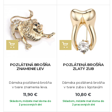
vám tento jedinečný šperk
rozhodne nemal chýbať a
taktiež ním môžete
obdarovať milujúcu osobu.
Môžete si ho pripnúť na
obľúbené sako, šaty či
blúzku.
VLOŽIŤ DO KOŠÍKA
VLOŽIŤ DO KOŠÍKA
POZLÁTENÁ BROŠŇA
POZLÁTENÁ BROŠŇA
ZNAMENIE LEV
ZLATÝ ZUB
Dámska pozlátená brošňa
Dámska pozlátená brošňa
v tvare znamenia leva.
v tvare zuba s ligotavým
Brošňa je vhodná na
krištáľom. Jedinečný a
11,90 €
10,80 €
blúzku, sako alebo na Váš
elegantý kúsok, ktorý si
obľúbený kúsok oblečenia.
zamilujete.
Skladom, môžete mať doma do
Skladom, môžete mať doma do
2 pracovných dní
2 pracovných dní