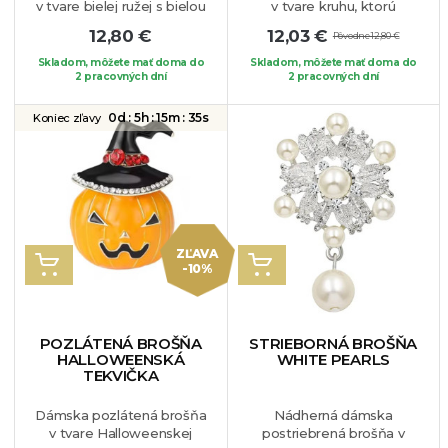
v tvare bielej ružej s bielou
v tvare kruhu, ktorú
perličkou, ktorá jej dodáva
zdobia tri dominantné
12,80 €
12,03 €
Pôvodne 12,80 €
elegantnosť a jedinečnosť.
biele perly v strede a
Dokonalý kúsok, ktorý si
drobné krištáliky po
Skladom, môžete mať doma do
Skladom, môžete mať doma do
zamilujete. Môžete si ju
2 pracovných dní
bokoch. Tento elegantný
2 pracovných dní
pripnúť na Váš obľúbený
a jedinečný kúsok si určite
kúsok oblečenia.
zamilujete. Môžete si ju
0d :
5h :
15m :
34s
Koniec zľavy
pripnúť na Váš obľúbený
kúsok oblečenia.
ZĽAVA
VLOŽIŤ DO KOŠÍKA
VLOŽIŤ DO KOŠÍKA
-10%
POZLÁTENÁ BROŠŇA
STRIEBORNÁ BROŠŇA
HALLOWEENSKÁ
WHITE PEARLS
TEKVIČKA
Dámska pozlátená brošňa
Nádherná dámska
v tvare Halloweenskej
postriebrená brošňa v