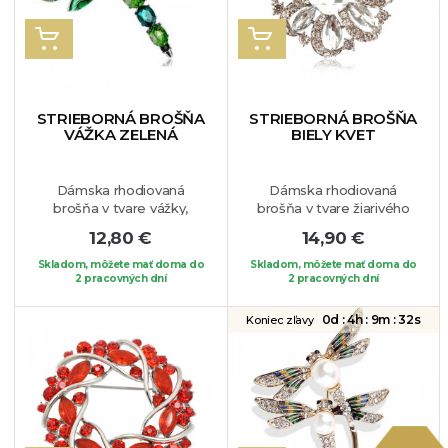
VLOŽIŤ DO KOŠÍKA
VLOŽIŤ DO KOŠÍKA
STRIEBORNÁ BROŠŇA
STRIEBORNÁ BROŠŇA
VÁŽKA ZELENÁ
BIELY KVET
Dámska rhodiovaná
Dámska rhodiovaná
brošňa v tvare vážky,
brošňa v tvare žiarivého
ktorej telo zdobia krištáli
kvetu. Dominantný je
12,80 €
14,90 €
zelenej farby. Vážka je
krištáľ bielej farby
symbolom slobody, preto
uprostred šperku. Brošňa
Skladom, môžete mať doma do
Skladom, môžete mať doma do
pokiaľ ste nezávislá
2 pracovných dní
je vhodná na jednoduchšie
2 pracovných dní
ambiciózna žena je tento
oblečenie, pretože je
šperk vhodný práve pre
vskutku výrazná a oživí váš
0d :
4h :
9m :
31s
Koniec zľavy
Vás. Brošňa je vhodná na
odev.
akýkoľvek Váš obľúbený
kúsok oblečenia.