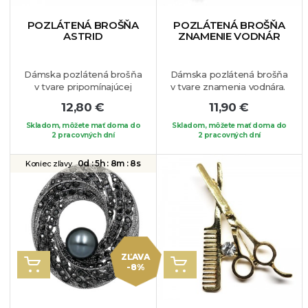
POZLÁTENÁ BROŠŇA
POZLÁTENÁ BROŠŇA
ASTRID
ZNAMENIE VODNÁR
Dámska pozlátená brošňa
Dámska pozlátená brošňa
v tvare pripomínajúcej
v tvare znamenia vodnára.
kvet, ktorú zdobia
Brošňa je vhodná na
12,80 €
11,90 €
biele syntetické perly a
blúzku, sako alebo na Váš
drobné číre krištáli. Veľmi
obľúbený kúsok oblečenia.
Skladom, môžete mať doma do
Skladom, môžete mať doma do
elegantný šperk vhodný
2 pracovných dní
2 pracovných dní
na akúkoľvek príležitosť.
0d :
5h :
8m :
7s
Koniec zľavy
ZĽAVA
VLOŽIŤ DO KOŠÍKA
VLOŽIŤ DO KOŠÍKA
-8%