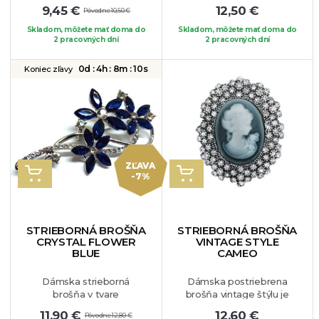
tekvičky. Sviatky dušičiek
tvare kvetu zdobená
9,45 €
12,50 €
Pôvodne 10,50 €
sa nezadržateľne blížia,
bielymi perlami a
preto by Vám táto milá
krištálikmi. Brošňa je
Skladom, môžete mať doma do
Skladom, môžete mať doma do
brošnička nemala chýbať.
2 pracovných dní
vhodná na blúzku, sako
2 pracovných dní
Pripnúť si ju môžete na
alebo na Váš obľúbený
Váš oblúbený kúsok
kúsok oblečenia.
0d :
4h :
8m :
9s
Koniec zľavy
oblečenia.
Prekrásny a jedinečný
kúsok, ktorý si okamžite
zamilujete.
ZĽAVA
VLOŽIŤ DO KOŠÍKA
VLOŽIŤ DO KOŠÍKA
-7%
STRIEBORNÁ BROŠŇA
STRIEBORNÁ BROŠŇA
CRYSTAL FLOWER
VINTAGE STYLE
BLUE
CAMEO
Dámska strieborná
Dámska postriebrena
brošňa v tvare
brošňa vintage štýlu je
tmavomodrých
skutočne
11,90 €
12,60 €
Pôvodne 12,80 €