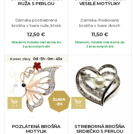
RUŽA S PERLOU
VESELÉ MOTÝLIKY
Dámska postriebrená
Dámska rhodiovaná
brošňa v tvare ruže, ktorá
brošňa v tvare dvoch
je osadená tmavosivými
veselých motýlikov, ktorú
12,50 €
11,50 €
krištálikmi. Dominantou je
si určite zamilujete. Krídla
syntetická sivá perla v
sú lemované bielymi
Skladom, môžete mať doma do
Skladom, môžete mať doma do
strede šperku. Tento
2 pracovných dní
krištálikmi. Jedinečný
2 pracovných dní
jedinečný kúsok musíte
šperk vhodný na každú
mať, môžete si ju pripnúť
príležitosť. Brošňu si
0d :
5h :
0m :
44s
Koniec zľavy
na šaty, blúzku, sveter, do
môžete pripnúť na Vaše
konca aj na čiapke krásne
obľúbené oblečenie.
ukáže.
ZĽAVA
VLOŽIŤ DO KOŠÍKA
VLOŽIŤ DO KOŠÍKA
-5%
POZLÁTENÁ BROŠŇA
STRIEBORNÁ BROŠŇA
MOTÝLIK
SRDIEČKO S PERLOU