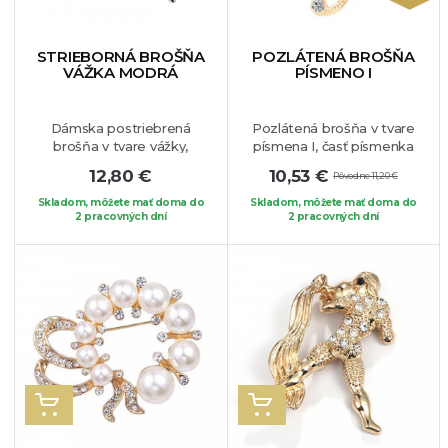
STRIEBORNÁ BROŠŇA
POZLÁTENÁ BROŠŇA
VÁŽKA MODRÁ
PÍSMENO I
Dámska postriebrená
Pozlátená brošňa v tvare
brošňa v tvare vážky,
písmena I, časť písmenka
ktorej telo zdobia
je zdobená bielymi
12,80 €
10,53 €
Pôvodne 11,20 €
tmavomodré krištáli.
krištálikmi. Brošňa je
Vážka je symbolom
vhodná pre dámy, ktorých
Skladom, môžete mať doma do
Skladom, môžete mať doma do
slobody, preto pokiaľ ste
2 pracovných dní
krstné meno sa začína
2 pracovných dní
nezávislá ambiciózna žena
týmto písmenom,
je tento šperk vhodný
prípadne ho môžu takejto
práve pre Vás. Brošňa je
osobe aj darovať.
vhodná na akýkoľvek Váš
Jedinečný elegantný
obľúbený kúsok oblečenia.
kúsok, ktorý dokonale
vynikne na Vašom
obľúbenom oblečení.
VLOŽIŤ DO KOŠÍKA
VLOŽIŤ DO KOŠÍKA