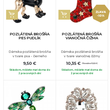
ZĽAVA
VLOŽIŤ DO KOŠÍKA
VLOŽIŤ DO KOŠÍKA
-10%
POZLÁTENÁ BROŠŇA
POZLÁTENÁ BROŠŇA
PES PUDLÍK
VIANOČNÁ ČIŽMA
Dámska pozlátená brošňa
Dámska pozlátená brošňa
v tvare psa - čierneho
v tvare vianočnej čižmy
pudlíka. Nádherný šperk,
plná darčekov zdobených
9,50 €
10,35 €
Pôvodne 11,50 €
ktorý je vhodný na vaše
krištáľmi. Jedinečný kúsok,
obľúbené sako, sveter, či
ktorý určite každého
Skladom, môžete mať doma do
Skladom, môžete mať doma do
blúzku a v neposlednom
2 pracovných dní
2 pracovných dní
poteší aj ako
rade si brošňu zamilujú
darček. Môžete si ho
hlavne milovníci psov.
pripnúť na obľúbené sako,
šaty či blúzku.