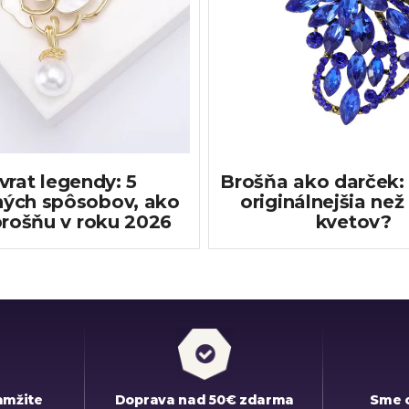
vrat legendy: 5
Brošňa ako darček: 
ých spôsobov, ako
originálnejšia než
brošňu v roku 2026
kvetov?
amžite
Doprava nad 50€ zdarma
Sme 