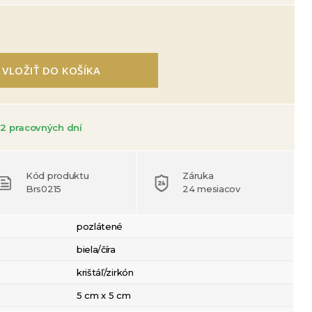
VLOŽIŤ DO KOŠÍKA
2 pracovných dní
Kód produktu
Záruka
Brs0215
24 mesiacov
pozlátené
biela/číra
krištáľ/zirkón
5 cm x 5 cm