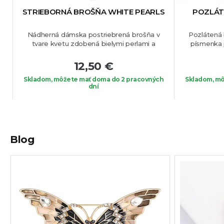
STRIEBORNÁ BROŠŇA WHITE PEARLS
POZLÁT
Nádherná dámska postriebrená brošňa v
Pozlátená 
tvare kvetu zdobená bielymi perlami a
písmenka j
krištálikmi. Brošňa je vhodná na blúzku, sako
Brošňa je v
alebo na Váš obľúbený kúsok oblečenia.
meno sa začí
12,50 €
Prekrásny a jedinečný kúsok, ktorý si okamžite
môžu takej
Skladom, môžete mať doma do 2 pracovných
zamilujete.
elegantný k
Skladom, mô
dní
Vašo
Blog