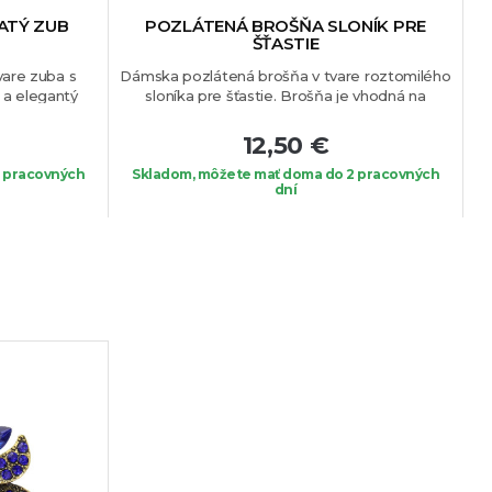
ATÝ ZUB
POZLÁTENÁ BROŠŇA SLONÍK PRE
ŠŤASTIE
are zuba s
Dámska pozlátená brošňa v tvare roztomilého
D
 a elegantý
sloníka pre šťastie.
Brošňa je vhodná na
ete.
blúzku, sako alebo na Váš obľúbený kúsok
oblečenia.
s
12,50 €
 pracovných
Skladom, môžete mať doma do 2 pracovných
m
dní