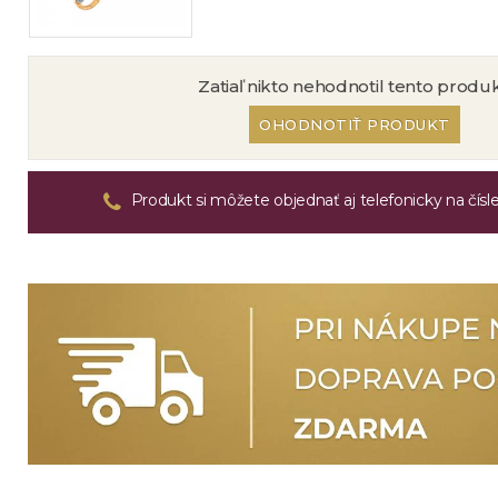
Zatiaľ nikto nehodnotil tento produk
OHODNOTIŤ PRODUKT
Produkt si môžete objednať aj telefonicky na čísl