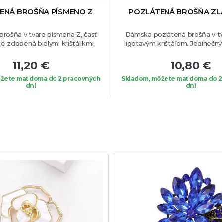
ENÁ BROŠŇA PÍSMENO Z
POZLÁTENÁ BROŠŇA ZL
brošňa v tvare písmena Z, časť
Dámska pozlátená brošňa v tv
e zdobená bielymi krištálikmi.
ligotavým krištáľom. Jedinečný
hodná pre dámy, ktorých krstné
kúsok, ktorý si zamiluj
na týmto písmenom, prípadne ho
11,20 €
10,80 €
to osobe aj darovať. Jedinečný
úsok, ktorý dokonale vynikne na
žete mať doma do 2 pracovných
Skladom, môžete mať doma do 2
dní
dní
m obľúbenom oblečení.