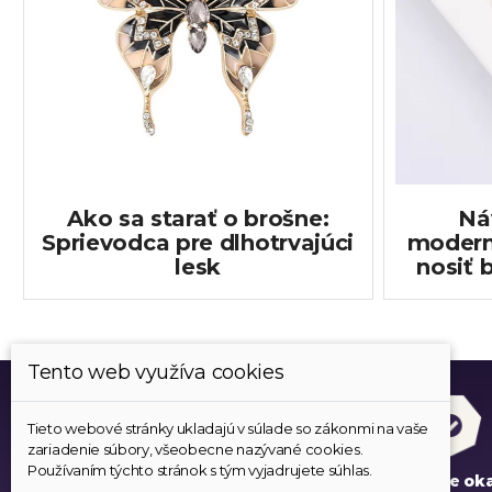
Ako sa starať o brošne:
Ná
Sprievodca pre dlhotrvajúci
modern
lesk
nosiť 
Tento web využíva cookies
Tieto webové stránky ukladajú v súlade so zákonmi na vaše
zariadenie súbory, všeobecne nazývané cookies.
Používaním týchto stránok s tým vyjadrujete súhlas.
Všetok tovar je skladom
Expedujeme ok