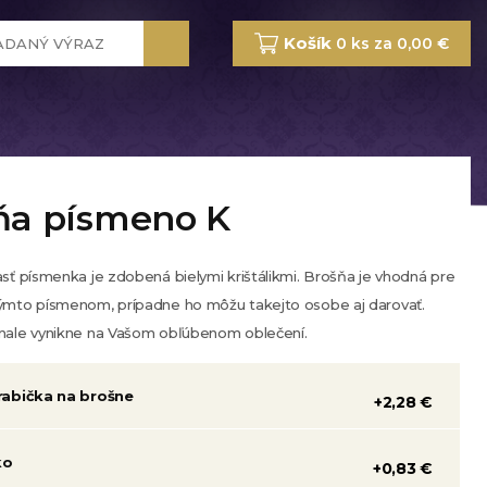
Košík
0 ks za 0,00 €
ňa písmeno K
sť písmenka je zdobená bielymi krištálikmi. Brošňa je vhodná pre
týmto písmenom, prípadne ho môžu takejto osobe aj darovať.
onale vynikne na Vašom obľúbenom oblečení.
rabička na brošne
+2,28 €
ko
+0,83 €