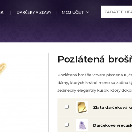
DARČEKY A ZĽAVY
SK
MÔJ ÚČET
Pozlátená broš
Pozlátená brošňa v tvare písmena K, ča
dámy, ktorých krstné meno sa začína 
Jedinečný elegantný kúsok, ktorý dok
Zlatá darčeková k
Darčekové vrecúš