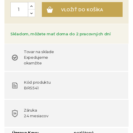
VLOŽIŤ DO KOŠÍKA
Skladom, môžete mať doma do 2 pracovných dní
Tovar na sklade
Expedujeme
okamžite
Kód produktu
BRS541
Záruka
24 mesiacov
Úprava Kovu
pozlátené