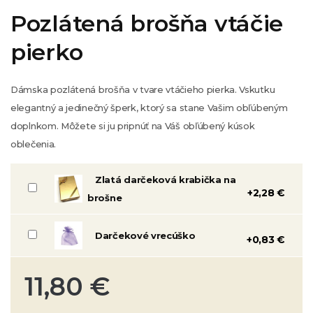
Pozlátená brošňa vtáčie
pierko
Dámska pozlátená brošňa v tvare vtáčieho pierka. Vskutku
elegantný a jedinečný šperk, ktorý sa stane Vašim obľúbeným
doplnkom.
Môžete si ju pripnúť na Váš obľúbený kúsok
oblečenia.
Zlatá darčeková krabička na
+2,28 €
brošne
Darčekové vrecúško
+0,83 €
11,80 €