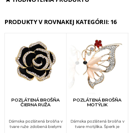
PRODUKTY V ROVNAKEJ KATEGÓRII: 16
POZLÁTENÁ BROŠŇA
POZLÁTENÁ BROŠŇA
ČIERNA RUŽA
MOTÝLIK
Dámska pozlátená brošňa v
Dámska pozlátená brošňa v
tvare ruže zdobená bielymi
tvare motýlika. Šperk je
krištálikmi. Tento nádherný
zdobený syntetickým