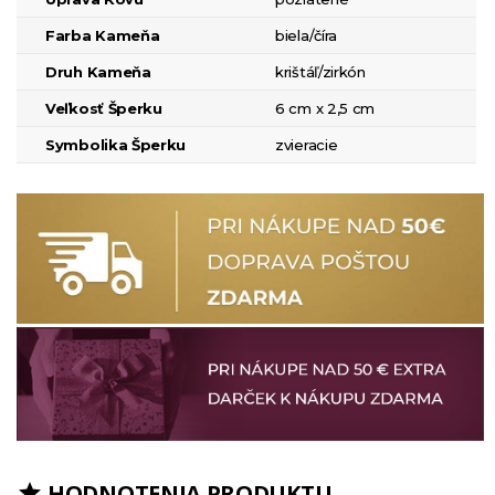
Farba Kameňa
biela/číra
Druh Kameňa
krištáľ/zirkón
Veľkosť Šperku
6 cm x 2,5 cm
Symbolika Šperku
zvieracie
HODNOTENIA PRODUKTU
