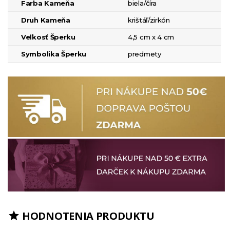
Farba Kameňa
biela/číra
Druh Kameňa
krištáľ/zirkón
Veľkosť Šperku
4,5 cm x 4 cm
Symbolika Šperku
predmety
HODNOTENIA PRODUKTU
