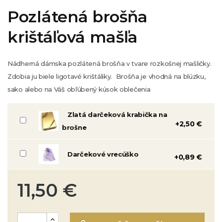
Pozlátená brošňa
krištáľová mašľa
Nádherná dámska pozlátená brošňa v tvare rozkošnej mašličky.
Zdobia ju biele ligotavé krištáliky. Brošňa je vhodná na blúzku,
sako alebo na Váš obľúbený kúsok oblečenia
Zlatá darčeková krabička na
+2,50 €
brošne
Darčekové vrecúško
+0,89 €
11,50 €