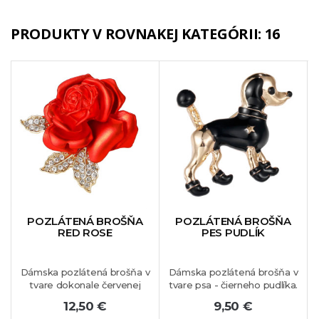
PRODUKTY V ROVNAKEJ KATEGÓRII: 16
POZLÁTENÁ BROŠŇA
POZLÁTENÁ BROŠŇA
RED ROSE
PES PUDLÍK
Dámska pozlátená brošňa v
Dámska pozlátená brošňa v
tvare dokonale červenej
tvare psa - čierneho pudlíka.
ruže zdobená bielymi
Nádherný šperk, ktorý je
12,50 €
9,50 €
krištálikmi. Tento nádherný
vhodný na vaše obľúbené