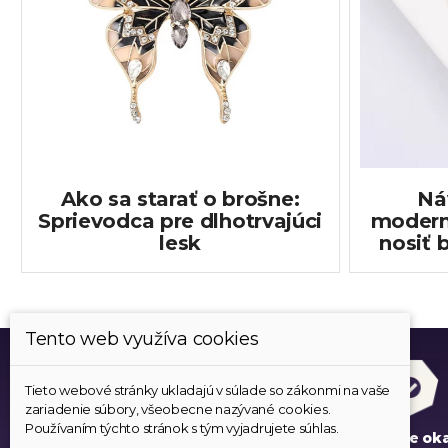
Ako sa starať o brošne:
Ná
Sprievodca pre dlhotrvajúci
modern
lesk
nosiť 
Tento web využíva cookies
Tieto webové stránky ukladajú v súlade so zákonmi na vaše
zariadenie súbory, všeobecne nazývané cookies.
Používaním týchto stránok s tým vyjadrujete súhlas.
Všetok tovar je skladom
Expedujeme ok