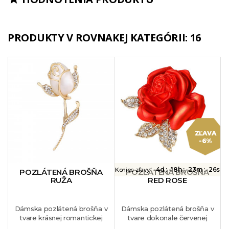
PRODUKTY V ROVNAKEJ KATEGÓRII: 16
ZĽAVA
-6%
-4d :
-18h :
-23m :
-26s
Koniec zľavy
POZLÁTENÁ BROŠŇA
POZLÁTENÁ BROŠŇA
RUŽA
RED ROSE
Dámska pozlátená brošňa v
Dámska pozlátená brošňa v
tvare krásnej romantickej
tvare dokonale červenej
ruže. Kombinácia
ruže zdobená bielymi