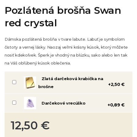
Pozlátená brošňa Swan
red crystal
Dámska pozlátená brošňa v tvare labute. Labuť je symbolom
čistoty a vernej lásky. Naozaj veľmi krásny kúsok, ktorý môžete
nosiť kdekoľvek. Šperk je vhodný na blúzku, sako alebo len tak
na Váš obľúbený kúsok oblečenia.
Zlatá darčeková krabička na
+2,50 €
brošne
Darčekové vrecúško
+0,89 €
12,50 €