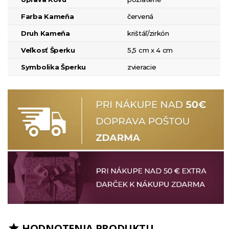
Farba Kameňa
červená
Druh Kameňa
krištáľ/zirkón
Veľkosť Šperku
5,5 cm x 4 cm
Symbolika Šperku
zvieracie
HODNOTENIA PRODUKTU
