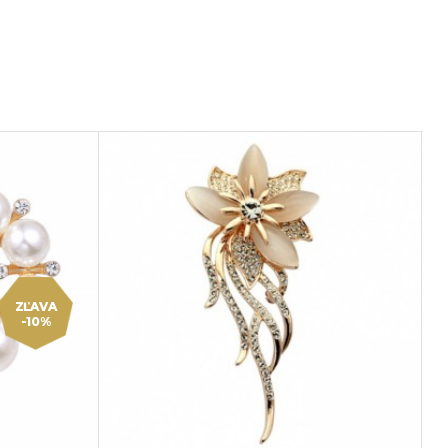
ZĽAVA
-10%