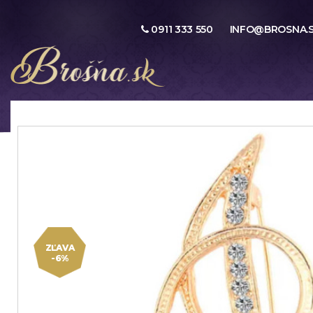
0911 333 550
INFO@BROSNA.
ZĽAVA
-6%