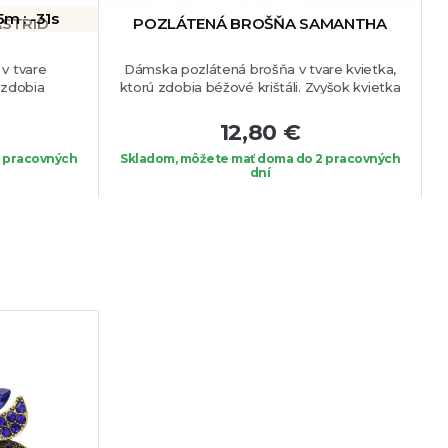
5m :
-32s
ASTRID
POZLÁTENÁ BROŠŇA SAMANTHA
v tvare
Dámska pozlátená brošňa v tvare kvietka,
D
 zdobia
ktorú zdobia béžové krištáli. Zvyšok kvietka
íre krištáli.
pripomína "vlnky", ktoré sú tiež ozdobené
na akúkoľvek
čírymi krištáľmi.
Brošňa je vhodná na blúzku,
12,80 €
sako alebo na Váš obľúbený kúsok oblečenia.
 pracovných
Skladom, môžete mať doma do 2 pracovných
dní