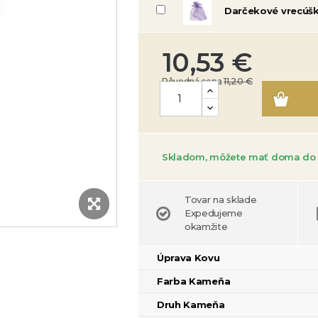
Darčekové vrecúš
10,53 €
11,20 €
Pôvodná cena
Skladom, môžete mať doma do 
Tovar na sklade
Expedujeme
okamžite
Úprava Kovu
Farba Kameňa
Druh Kameňa