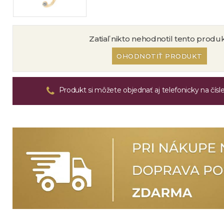
Zatiaľ nikto nehodnotil tento produk
OHODNOTIŤ PRODUKT
Produkt si môžete objednať aj telefonicky na čísl