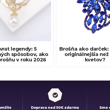
vrat legendy: 5
Brošňa ako darček: 
ých spôsobov, ako
originálnejšia než
brošňu v roku 2026
kvetov?
amžite
Doprava nad 50€ zdarma
Sme 