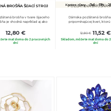
-3d :
-11h :
-2
Koniec zľavy
NÁ BROŠŇA ŠIJACÍ STROJ
POZLÁTENÁ BROŠŇA 
látená brošňa v tvare šijaceho
Dámska pozlátená brošňa 
ošňa je vhodná napríklad aj ako
pripomínajúcej kvet, ktorú
šikovné krajčírky.
Vhodná je na
biele syntetické perly a drobné č
, či na vaše obľúbené oblečenie.
Veľmi elegantný šperk vhodný 
12,80 €
11,52 €
12,80 €
príležitosť.
žete mať doma do 2 pracovných
Skladom, môžete mať doma do 2
dní
dní