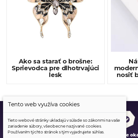
Ako sa starať o brošne:
Ná
Sprievodca pre dlhotrvajúci
modern
lesk
nosiť 
Tento web využíva cookies
Tieto webové stránky ukladajú v súlade so zákonmi na vaše
zariadenie súbory, všeobecne nazývané cookies.
Používaním týchto stránok s tým vyjadrujete súhlas.
Všetok tovar je skladom
Expedujeme ok