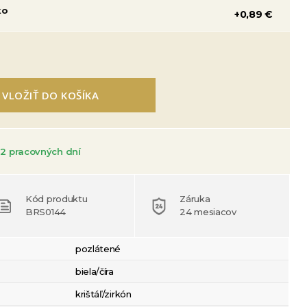
ko
+0,89 €
VLOŽIŤ DO KOŠÍKA
2 pracovných dní
Kód produktu
Záruka
BRS0144
24 mesiacov
pozlátené
biela/číra
krištáľ/zirkón