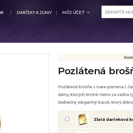
DARČEKY A ZĽAVY
SK
MÔJ ÚČET
Kon
Pozlátená broš
Pozlátená brošňa v tvare písmena I, ča
dámy, ktorých krstné meno sa začína 
Jedinečný elegantný kúsok, ktorý dok
Zlatá darčeková k