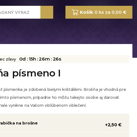
Košík
0 ks za 0,00 €
0d :
15h :
26m :
25s
iec zľavy
ňa písmeno I
sť písmenka je zdobená bielymi krištálikmi. Brošňa je vhodná pre
týmto písmenom, prípadne ho môžu takejto osobe aj darovať.
onale vynikne na Vašom obľúbenom oblečení.
rabička na brošne
+2,50 €