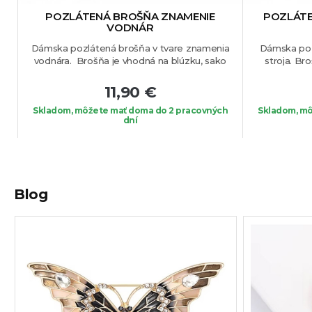
POZLÁTENÁ BROŠŇA ZNAMENIE
POZLÁTE
VODNÁR
Dámska pozlátená brošňa v tvare znamenia
Dámska poz
vodnára. Brošňa je vhodná na blúzku, sako
stroja. Br
alebo na Váš obľúbený kúsok oblečenia.
darček pre 
sako, blúzku
11,90 €
Skladom, môžete mať doma do 2 pracovných
Skladom, mô
dní
Blog