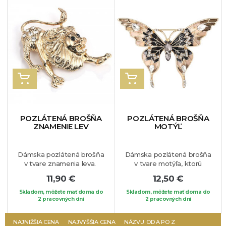
jedinečný šperk, ktorý si o
chvíľu zamilujete. Pripnúť
si ho môžete na Vaše
obľúbené oblečenie.
VLOŽIŤ DO KOŠÍKA
VLOŽIŤ DO KOŠÍKA
POZLÁTENÁ BROŠŇA
POZLÁTENÁ BROŠŇA
ZNAMENIE LEV
MOTÝĽ
Dámska pozlátená brošňa
Dámska pozlátená brošňa
v tvare znamenia leva.
v tvare motýľa, ktorú
Brošňa je vhodná na
zdobia drobné biele
11,90 €
12,50 €
blúzku, sako alebo na Váš
krištáliky. Elegantný a
obľúbený kúsok oblečenia.
jedinečný kúsok, ktorý si
Skladom, môžete mať doma do
Skladom, môžete mať doma do
2 pracovných dní
isto zamilujete.
2 pracovných dní
Brošňu si
môžete pripnúť na Vaše
obľúbené sako, blúzku, či
NAJNIŽŠIA CENA
NAJVYŠŠIA CENA
NÁZVU: OD A PO Z