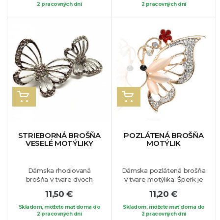
potešíte ňou aj svojich
2 pracovných dní
slobody, preto pokiaľ ste
2 pracovných dní
blízkych unikátnym
nezávislá ambiciózna žena
darčekom. Môžete si ju
je tento šperk vhodný
pripnúť na Váš obľúbený
práve pre Vás. Brošňa je
kúsok oblečenia.
vhodná na akýkoľvek Váš
obľúbený kúsok oblečenia.
VLOŽIŤ DO KOŠÍKA
VLOŽIŤ DO KOŠÍKA
STRIEBORNÁ BROŠŇA
POZLÁTENÁ BROŠŇA
VESELÉ MOTÝLIKY
MOTÝLIK
Dámska rhodiovaná
Dámska pozlátená brošňa
brošňa v tvare dvoch
v tvare motýlika. Šperk je
veselých motýlikov, ktorú
zdobený syntetickým
11,50 €
11,20 €
si určite zamilujete. Krídla
opálom, bielymi a
sú lemované bielymi
červenými krištálikmi.
Skladom, môžete mať doma do
Skladom, môžete mať doma do
krištálikmi. Jedinečný
2 pracovných dní
Prekrásny kúsok, ktorý si
2 pracovných dní