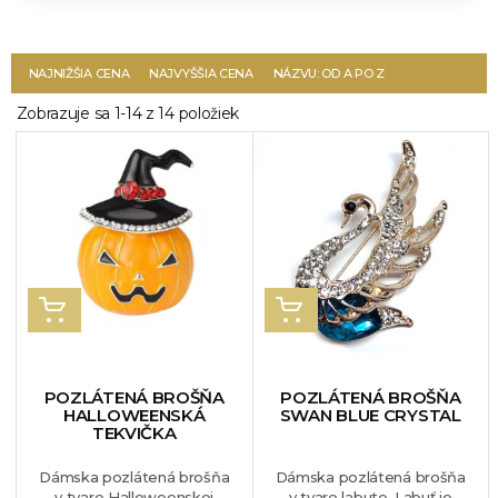
NAJNIŽŠIA CENA
NAJVYŠŠIA CENA
NÁZVU: OD A PO Z
Zobrazuje sa 1-14 z 14 položiek
VLOŽIŤ DO KOŠÍKA
VLOŽIŤ DO KOŠÍKA
POZLÁTENÁ BROŠŇA
POZLÁTENÁ BROŠŇA
HALLOWEENSKÁ
SWAN BLUE CRYSTAL
TEKVIČKA
Dámska pozlátená brošňa
Dámska pozlátená brošňa
v tvare Halloweenskej
v tvare labute. Labuť je