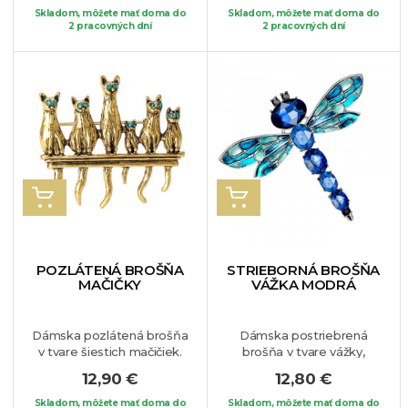
symbolom slobody, preto
Šperk zdobia číre krištáliky
Skladom, môžete mať doma do
Skladom, môžete mať doma do
pokiaľ ste nezávislá
2 pracovných dní
a dominantná biela perla.
2 pracovných dní
ambiciózna žena je tento
Brošňu si môžete pripnúť
šperk vhodný práve pre
na Váš obľúbený kúsok
Vás. Brošňa je vhodná na
oblečenia.
akýkoľvek Váš obľúbený
kúsok oblečenia.
VLOŽIŤ DO KOŠÍKA
VLOŽIŤ DO KOŠÍKA
POZLÁTENÁ BROŠŇA
STRIEBORNÁ BROŠŇA
MAČIČKY
VÁŽKA MODRÁ
Dámska pozlátená brošňa
Dámska postriebrená
v tvare šiestich mačičiek.
brošňa v tvare vážky,
Nádherný šperk vhodný
ktorej telo zdobia
12,90 €
12,80 €
predovšetkým pre
tmavomodré krištáli.
milovníčky mačiek ale
Vážka je symbolom
Skladom, môžete mať doma do
Skladom, môžete mať doma do