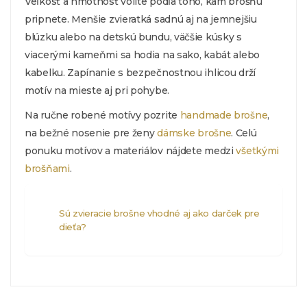
Veľkosť a hmotnosť volíte podľa toho, kam brošňu
pripnete. Menšie zvieratká sadnú aj na jemnejšiu
blúzku alebo na detskú bundu, väčšie kúsky s
viacerými kameňmi sa hodia na sako, kabát alebo
kabelku. Zapínanie s bezpečnostnou ihlicou drží
motív na mieste aj pri pohybe.
Na ručne robené motívy pozrite
handmade brošne
,
na bežné nosenie pre ženy
dámske brošne
. Celú
ponuku motívov a materiálov nájdete medzi
všetkými
brošňami
.
Sú zvieracie brošne vhodné aj ako darček pre
dieťa?