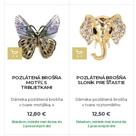
šperk vhodný na každú
isto zamilujete.
Brošňa je
príležitosť. Brošňu si
vhodná na blúzku, sako
môžete pripnúť na Vaše
alebo na Váš obľúbený
obľúbené oblečenie.
kúsok oblečenia.
VLOŽIŤ DO KOŠÍKA
VLOŽIŤ DO KOŠÍKA
POZLÁTENÁ BROŠŇA
POZLÁTENÁ BROŠŇA
MOTÝĽ S
SLONÍK PRE ŠŤASTIE
TRBLIETKAMI
Dámsk
a pozlátená brošňa
Dámska pozlátená brošňa
v tvare motýlika, s
v tvare roztomilého
nádherne zdobenými
sloníka pre šťastie.
Brošňa
12,80 €
12,50 €
krídlami. Hornú časť krídel
je vhodná na blúzku, sako
zdobia ligotavé trblietky,
alebo na Váš obľúbený
Skladom, môžete mať doma do
Skladom, môžete mať doma do
spodnú časť krídel zasa
2 pracovných dní
kúsok oblečenia.
2 pracovných dní
biele krištáliky. Prekrásny a