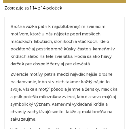
sveter.
Zobrazuje sa 1-14 z 14 položiek
Brošňa vážka patrí k najobľúbenejším zvieracím
motívom, ktoré u nás nájdete popri motýľoch,
mačičkách, labutiach, sloníkoch a vtáčikoch. Ide o
pozlátené aj postriebrené kúsky, často s kameňmi v
krídlach alebo na tele zvieratka. Hodia sa ako hravý
darček pre dospelé ženy aj pre dievčatá.
Zvieracie motívy patria medzi najvďačnejšie brošne
na darovanie, lebo si v nich takmer každý nájde to
svoje. Vážka a motýľ pôsobia jemne a žensky, mačička
a psík potešia milovníkov zvierat, labuť a sova majú aj
symbolický význam. Kameňmi vykladané krídla a
chvosty zachytávajú svetlo, takže aj malá brošňa na
saku zaujme.