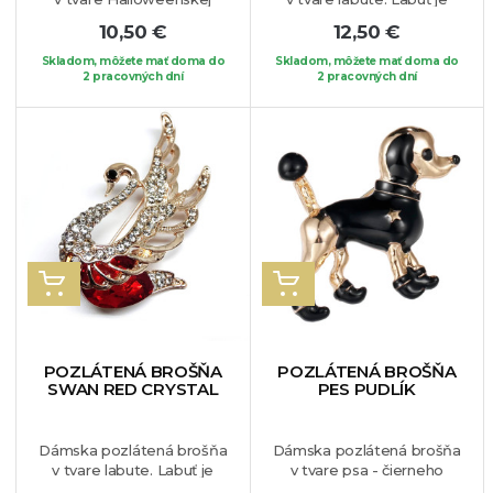
tekvičky. Sviatky dušičiek
symbolom čistoty a vernej
10,50 €
12,50 €
sa nezadržateľne blížia,
lásky. Naozaj veľmi krásny
preto by Vám táto milá
kúsok, ktorý môžete nosiť
Skladom, môžete mať doma do
Skladom, môžete mať doma do
brošnička nemala chýbať.
2 pracovných dní
kdekoľvek. Šperk je
2 pracovných dní
Pripnúť si ju môžete na
vhodný na blúzku, sako
Váš oblúbený kúsok
alebo len tak na Váš
oblečenia.
obľúbený kúsok oblečenia.
VLOŽIŤ DO KOŠÍKA
VLOŽIŤ DO KOŠÍKA
POZLÁTENÁ BROŠŇA
POZLÁTENÁ BROŠŇA
SWAN RED CRYSTAL
PES PUDLÍK
Dámska pozlátená brošňa
Dámska pozlátená brošňa
v tvare labute. Labuť je
v tvare psa - čierneho
symbolom čistoty a vernej
pudlíka. Nádherný šperk,