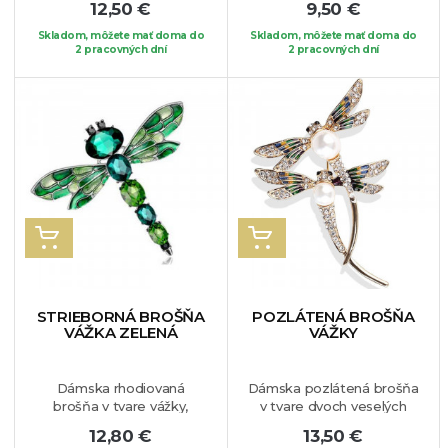
12,50 €
9,50 €
lásky. Naozaj veľmi krásny
ktorý je vhodný na vaše
kúsok, ktorý môžete nosiť
obľúbené sako, sveter, či
Skladom, môžete mať doma do
Skladom, môžete mať doma do
kdekoľvek. Šperk je
2 pracovných dní
blúzku a v neposlednom
2 pracovných dní
vhodný na blúzku, sako
rade si brošňu zamilujú
alebo len tak na Váš
hlavne milovníci psov.
obľúbený kúsok oblečenia.
VLOŽIŤ DO KOŠÍKA
VLOŽIŤ DO KOŠÍKA
STRIEBORNÁ BROŠŇA
POZLÁTENÁ BROŠŇA
VÁŽKA ZELENÁ
VÁŽKY
Dámska rhodiovaná
Dámska pozlátená brošňa
brošňa v tvare vážky,
v tvare dvoch veselých
ktorej telo zdobia krištáli
vážok, vytvárajú jedinečný
12,80 €
13,50 €
zelenej farby. Vážka je
a prenádherný šperk.