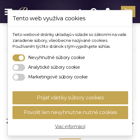
Tento web využíva cookies
BROŠNE
STRIEBORNÉ
ZLATÉ
Tieto webové stránky ukladajú v súlade so zákonmi na vaše
zariadenie súbory, všeobecne nazývané cookies.
NA ŠATY
BROŠNE
BROŠNE
Používaním týchto stránok s tým vyjadrujete súhlas.
Nevyhnutné súbory cookie
DÁMSKE
BROŠNE SASHE
LUXUSNÉ
BROŠNE
A SKVOST
BROŠNE
Analytické súbory cookie
Marketingové súbory cookie
LACNÉ BROŠNE
ZVIERACIE
HANDMADE
VÝPREDAJ
BROŠNE
BROŠNE
Prijať všetky súbory cookies
Povoliť len nevyhnutne nutné cookies
ZVIERACIE BROŠNE — MOTÝLE, VÁŽKY,
Viac informácií
MAČIČKY A SLONÍKY