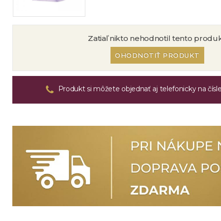
Zatiaľ nikto nehodnotil tento produk
OHODNOTIŤ PRODUKT
Produkt si môžete objednať aj telefonicky na čísl