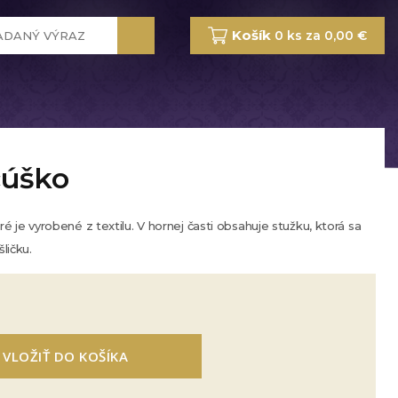
Košík
0 ks za 0,00 €
cúško
je vyrobené z textilu. V hornej časti obsahuje stužku, ktorá sa
šličku.
VLOŽIŤ DO KOŠÍKA