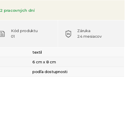
2 pracovných dní
Kód produktu
Záruka
01
24 mesiacov
textil
6 cm x 8 cm
podľa dostupnosti