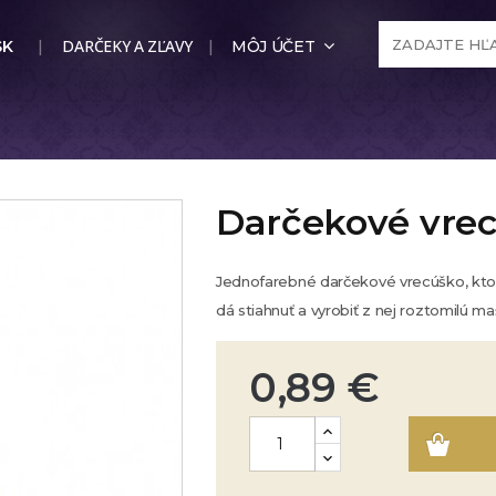
DARČEKY A ZĽAVY
SK
MÔJ ÚČET
Darčekové vre
Jednofarebné darčekové vrecúško, ktoré 
dá stiahnuť a vyrobiť z nej roztomilú ma
0,89 €