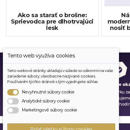
Ako sa starať o brošne:
Ná
Sprievodca pre dlhotrvajúci
modern
lesk
nosiť 
Tento web využíva cookies
Tieto webové stránky ukladajú v súlade so zákonmi na vaše
zariadenie súbory, všeobecne nazývané cookies.
Používaním týchto stránok s tým vyjadrujete súhlas.
Všetok tovar je skladom
Expedujeme ok
Každý produkt, ktorý ponúkame
Vašu objednávku za
Nevyhnutné súbory cookie
máme
expedujem
Analytické súbory cookie
skladom
do 24 hodí
Marketingové súbory cookie
Prijať všetky súbory cookies