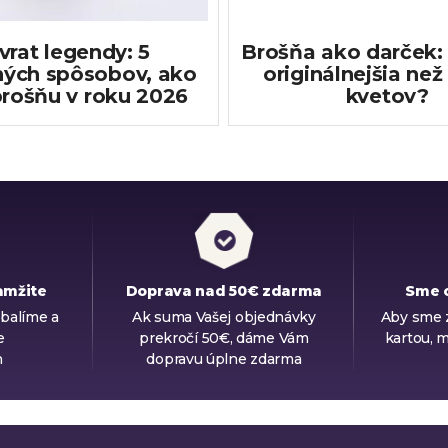
vrat legendy: 5
Brošňa ako darček: 
ých spôsobov, ako
originálnejšia než
brošňu v roku 2026
kvetov?
amžite
Doprava nad 50€ zdarma
Sme 
balíme a
Ak suma Vašej objednávky
Aby sme z
e
prekročí 50€, dáme Vám
kartou, m
n
dopravu úplne zdarma