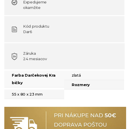
Expedujeme
okamžite
Kód produktu
Dar6
Záruka
24 mesiacov
Farba Darčekovej Kra
zlatá
Bičky
Rozmery
55 x 80 x 23 mm